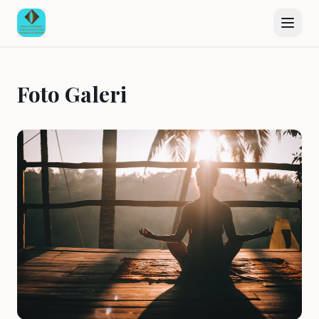
+90 539 866 4638
sadullahsonmez@yahoo.com
Anasayfa
Foto Galeri
Kurumsal
Hizmetlerimiz
Hizmet Satın Al
Galeri
Haberler
Memnuniyetler