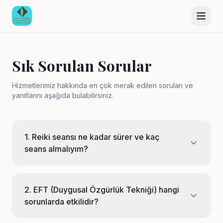
+90 539 866 4638
sadullahsonmez@yahoo.com
Anasayfa
Sık Sorulan Sorular
Kurumsal
Hizmetlerimiz hakkında en çok merak edilen soruları ve
yanıtlarını aşağıda bulabilirsiniz.
Hizmetlerimiz
Hizmet Satın Al
1. Reiki seansı ne kadar sürer ve kaç
seans almalıyım?
Galeri
Haberler
2. EFT (Duygusal Özgürlük Tekniği) hangi
sorunlarda etkilidir?
Memnuniyetler